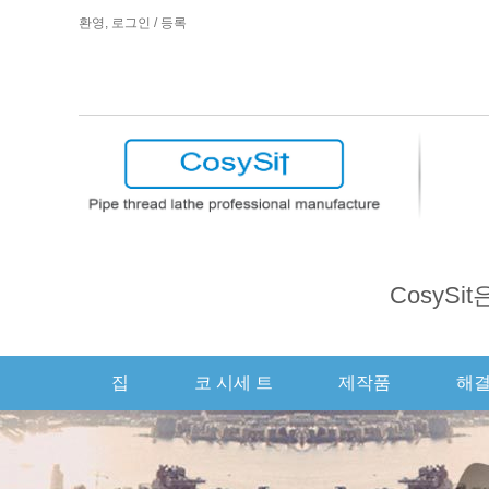
환영,
로그인
/
등록
CosyS
집
코 시세 트
제작품
해