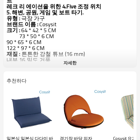
트
레크 리 에이션을
위한
4.Five
조정 위치
5. 해변, 공원, 게임 및 보트 타기.
유형 :
극장 가구
브랜드 이름 :
Cosysit
크기 :
64 * 42 * 5 CM
73 * 50 * 6 CM
90 * 65 * 6 CM
122 * 97 * 6 CM
재질 :
튼튼한 강철 튜브
(16 mm)
내부
16
밀도 거품
자세한
PVC 코팅 된 600 D 폴리 에스테르
포장 세부 사항 :
1 개의 PC / 많은 부대, 그 후에 4 개
의 층 (마지막 크기) / 5 개의 층 갈색 수출 판지로 6
추천하다
개의 PC (다른 크기)
색상 / 로고 인쇄 선택 :
사용 가능
일본식 일본식 다다미 바
경기장 바닥 의자
Cosysit 요