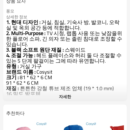
상품 묘사
풍모
상세한 정보
1.
현대 디자인 :
거실, 침실, 기숙사 방, 발코니, 오락
실 및 옥외 공간 등에 적합합니다.
2.
Multi-Purpose :
TV 시청, 랩톱 사용 또는 낮잠을위
한 플로어 소파, 긴 의자 또는 졸린 침대로 조정할 수
있습니다.
3.
블랙 소프트 원단 재질 :
스웨이드
4. 조절 가능 :
헤드 플레이스와 허리 둘 다 조절할 수
있는 5 단계 팔걸이는 그에 따라 유연합니다.
유형 :
거실 가구
브랜드 이름 :
Cosysit
크기 :
81 * 62 * 6 CM
91 * 62 * 6 CM
재질 :
튼튼한 강철 튜브 제조
업체 (19 * 1.0 mm)
16
밀도 발포체
자세한
의
uede
용도 :
거실
포장 세부 사항 :
1 개의 PC / 폴리 부대, 그 후에 5 개
추천하다
층 갈색 수출 판지로 6 PC
색상 / 로고 인쇄 선택 :
사용 가능