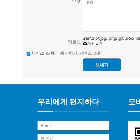
*
내용
.rar/.zip/.jpg/.png/.gif/.do
업로드
액세서리
서비스 조항에 동의하기,
서비스 조항
보내기
우리에게 편지하다
모