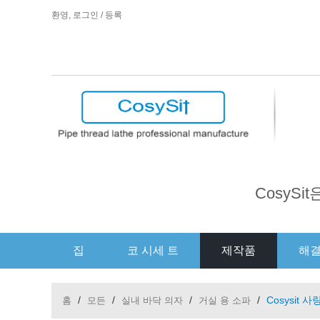
환영,
로그인
/
등록
CosyS
집
코 시세 트
제작품
해
/
/
/
/
Cosysit
홈
모든
실내 바닥 의자
거실 용 소파