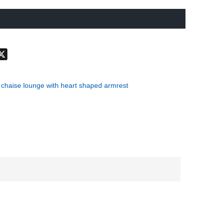
don
hatsApp
X
fa chaise lounge with heart shaped armrest