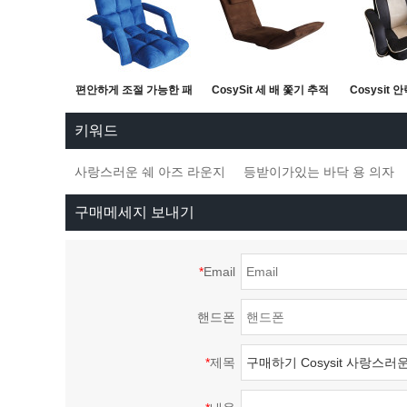
편안하게 조절 가능한 패
CosySit 세 배 쫓기 추적
Cosysit 
딩 처리 된 접이식 플로
장치
용 의자, 조
키워드
어링 의자, 등받이 받침
닥 용
사랑스러운 쉐 아즈 라운지
등받이가있는 바닥 용 의자
대와 팔걸이
구매메세지 보내기
*
Email
핸드폰
*
제목