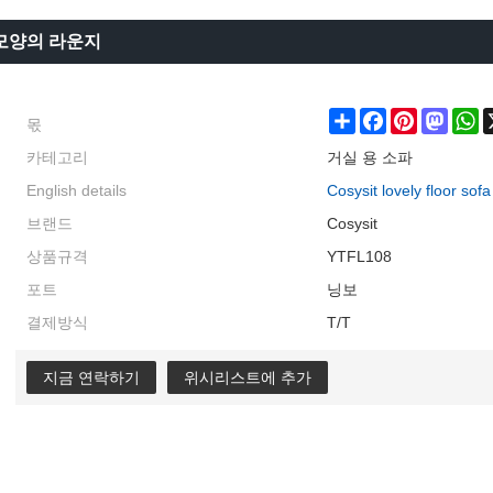
 모양의 라운지
몫
Share
Facebook
Pinterest
Masto
W
카테고리
거실 용 소파
English details
Cosysit lovely floor so
브랜드
Cosysit
상품규격
YTFL108
포트
닝보
결제방식
T/T
지금 연락하기
위시리스트에 추가