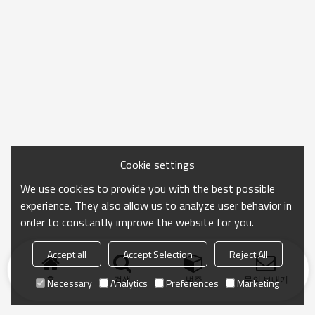
Cookie settings
We use cookies to provide you with the best possible
experience. They also allow us to analyze user behavior in
order to constantly improve the website for you.
Accept all
Accept Selection
Reject All
홈
검색
범주
문의 보내기
Necessary
Analytics
Preferences
Marketing