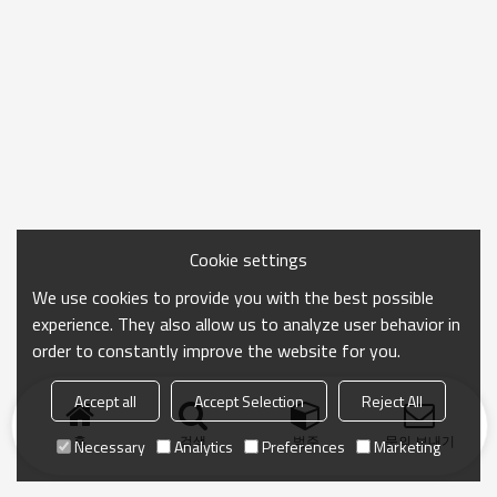
Cookie settings
We use cookies to provide you with the best possible
experience. They also allow us to analyze user behavior in
order to constantly improve the website for you.
Accept all
Accept Selection
Reject All
홈
검색
범주
문의 보내기
Necessary
Analytics
Preferences
Marketing