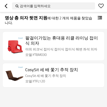
검색어를 입력하세요
명상 층 의자 뒷면 지원
에 대한
2
개의 제품을 찾았습
니다.
팔걸이가있는 휴대용 리클 라이닝 접이
식 의자
야외 피크닉 접이식 접이식 접이식 해변 좌석 의자
모델:YTBM030
CosySit 세 배 쫓기 추적 장치
CosySit 세 배 쫓기 추적 장치
모델:YTFL120