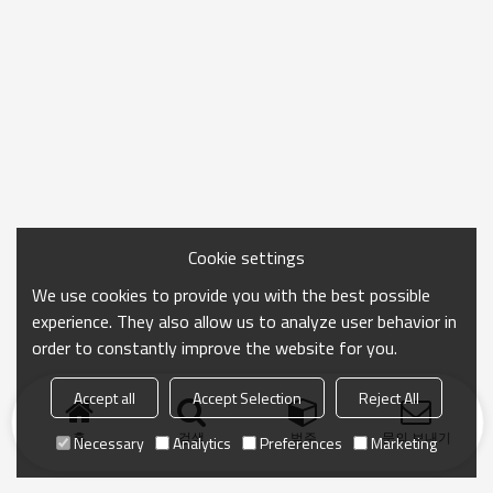
Cookie settings
We use cookies to provide you with the best possible
experience. They also allow us to analyze user behavior in
order to constantly improve the website for you.
Accept all
Accept Selection
Reject All
홈
검색
범주
문의 보내기
Necessary
Analytics
Preferences
Marketing