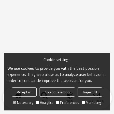
Cookie settings
We use cookies to provide you with the best possible
experience. They also allow us to analyze user behavior in
order to constantly improve the website for you.
Accept all
Accept Selection
Reject All
홈
검색
범주
문의 보내기
Necessary
Analytics
Preferences
Marketing