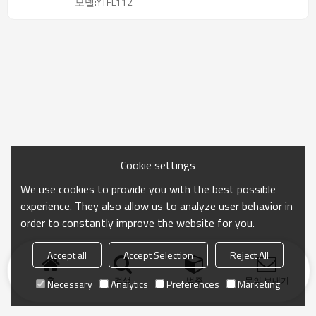
모델:YTFL112
Cookie settings
We use cookies to provide you with the best possible
experience. They also allow us to analyze user behavior in
order to constantly improve the website for you.
Accept all
Accept Selection
Reject All
홈
검색
범주
문의 보내기
Necessary
Analytics
Preferences
Marketing