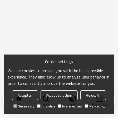
Cookie settings
We use cookies to provide you with the best possible
experience. They also allow us to analyze user behavior in
order to constantly improve the website for you.
Accept all
Accept Selection
Reject All
홈
검색
범주
문의 보내기
Necessary
Analytics
Preferences
Marketing