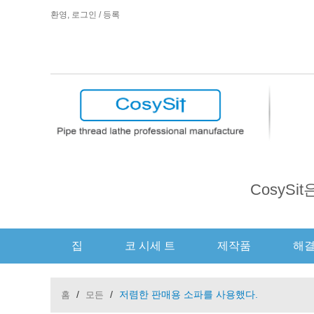
환영,
로그인
/
등록
CosyS
집
코 시세 트
제작품
해
/
/
저렴한 판매용 소파를 사용했다.
홈
모든