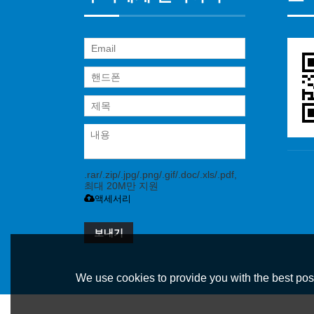
.rar/.zip/.jpg/.png/.gif/.doc/.xls/.pdf,
최대 20M만 지원
액세서리
보내기
We use cookies to provide you with the best poss