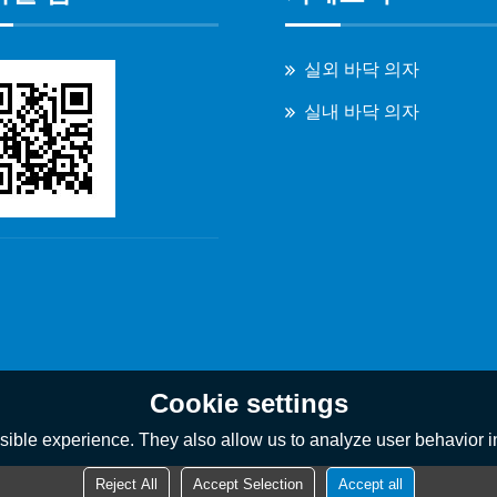
실외 바닥 의자
실내 바닥 의자
Cookie settings
ible experience. They also allow us to analyze user behavior in
Reject All
Accept Selection
Accept all