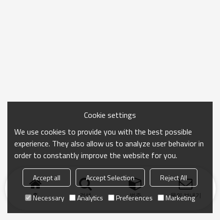
Cookie settings
We use cookies to provide you with the best possible
experience. They also allow us to analyze user behavior in
order to constantly improve the website for you.
Accept all
Accept Selection
Reject All
홈
검색
범주
문의 보내기
Necessary
Analytics
Preferences
Marketing