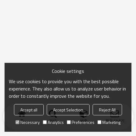
Cookie settings
We use cookies to provide you with the best possible
experience. They also allow us to analyze user behavior in
order to constantly improve the website for you.
Accept all
Accept Selection
Reject All
홈
검색
범주
문의 보내기
Necessary
Analytics
Preferences
Marketing