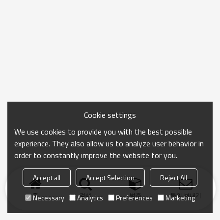
Cookie settings
We use cookies to provide you with the best possible
experience. They also allow us to analyze user behavior in
order to constantly improve the website for you.
Accept all
Accept Selection
Reject All
홈
검색
범주
문의 보내기
Necessary
Analytics
Preferences
Marketing