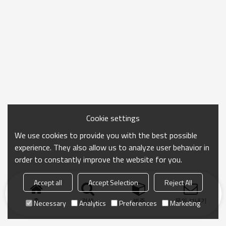
Cookie settings
We use cookies to provide you with the best possible
experience. They also allow us to analyze user behavior in
order to constantly improve the website for you.
Accept all
Accept Selection
Reject All
홈
검색
범주
문의 보내기
Necessary
Analytics
Preferences
Marketing